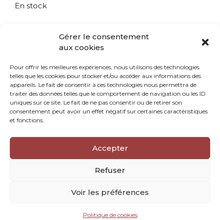
En stock
Gérer le consentement
Pièce unique
aux cookies
quantité
Ajouter au panier
Pour offrir les meilleures expériences, nous utilisons des technologies
de
telles que les cookies pour stocker et/ou accéder aux informations des
Le
appareils. Le fait de consentir à ces technologies nous permettra de
chêne
traiter des données telles que le comportement de navigation ou les ID
uniques sur ce site. Le fait de ne pas consentir ou de retirer son
consentement peut avoir un effet négatif sur certaines caractéristiques
Catégorie :
Boîtes
et fonctions.
Accepter
Refuser
Voir les préférences
©2026 Emmanuelle Mary |
Mentions légales
|
Politique de cookies
Confidentialité
|
Cookies
|
CGV
|
Mon compte