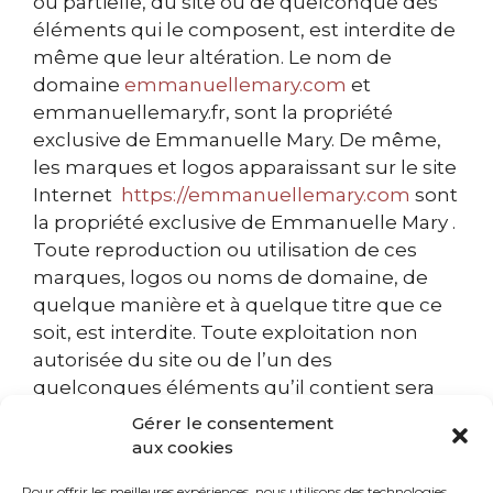
ou partielle, du site ou de quelconque des
éléments qui le composent, est interdite de
même que leur altération. Le nom de
domaine
emmanuellemary.com
et
emmanuellemary.fr, sont la propriété
exclusive de Emmanuelle Mary. De même,
les marques et logos apparaissant sur le site
Internet
https://emmanuellemary.com
sont
la propriété exclusive de Emmanuelle Mary .
Toute reproduction ou utilisation de ces
marques, logos ou noms de domaine, de
quelque manière et à quelque titre que ce
soit, est interdite. Toute exploitation non
autorisée du site ou de l’un des
quelconques éléments qu’il contient sera
considérée comme constitutive d’une
Gérer le consentement
contrefaçon et peut donner suite à des
aux cookies
poursuites judiciaires civiles et/ou pénales et
Pour offrir les meilleures expériences, nous utilisons des technologies