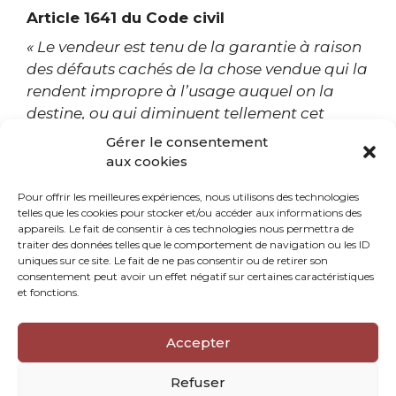
Article 1641 du Code civil
« Le vendeur est tenu de la garantie à raison
des défauts cachés de la chose vendue qui la
rendent impropre à l’usage auquel on la
destine, ou qui diminuent tellement cet
usage, que l’acheteur ne l’aurait pas
Gérer le consentement
acquise, ou n’en aurait donné qu’un moindre
aux cookies
prix, s’il les avait connus. »
Pour offrir les meilleures expériences, nous utilisons des technologies
Article 1648 alinéa 1er du Code civil
telles que les cookies pour stocker et/ou accéder aux informations des
appareils. Le fait de consentir à ces technologies nous permettra de
« L’action résultant des vices rédhibitoires
traiter des données telles que le comportement de navigation ou les ID
doit être intentée par l’acquéreur dans un
uniques sur ce site. Le fait de ne pas consentir ou de retirer son
consentement peut avoir un effet négatif sur certaines caractéristiques
délai de deux ans à compter de la
et fonctions.
découverte du vice. »
Accepter
Refuser