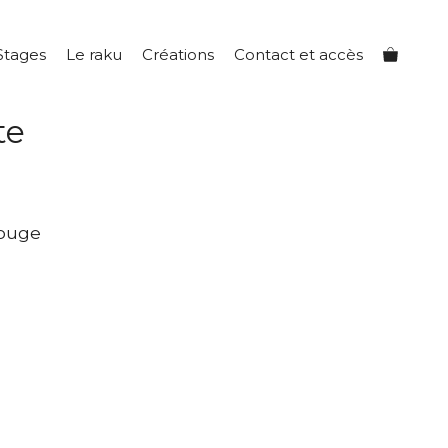
Stages
Le raku
Créations
Contact et accès
te
rouge