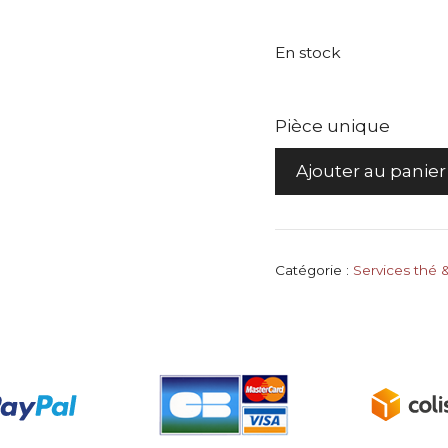
En stock
Pièce unique
quantité
Ajouter au panier
de
Avant
la
fête
Catégorie :
Services thé 