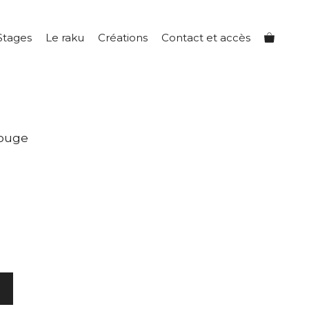
Stages
Le raku
Créations
Contact et accès
rouge